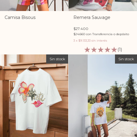
Remera Sauvage
Camisa Bisous
$27.400
$24.660
con
Transferencia o depósito
3
x
$9.133,33
sin interés
(1)
Sin stock
Sin stock