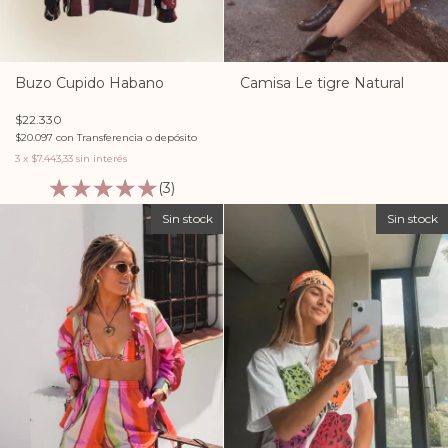
Buzo Cupido Habano
Camisa Le tigre Natural
$22.330
$20.097
con
Transferencia o depósito
3
x
$7.443,33
sin interés
(3)
Sin stock
Sin stock