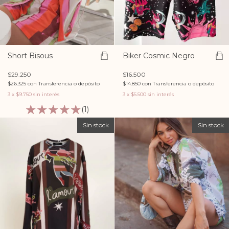
Short Bisous
Biker Cosmic Negro
$29.250
$16.500
$26.325
con
Transferencia o depósito
$14.850
con
Transferencia o depósito
3
x
$9.750
sin interés
3
x
$5.500
sin interés
(1)
Sin stock
Sin stock