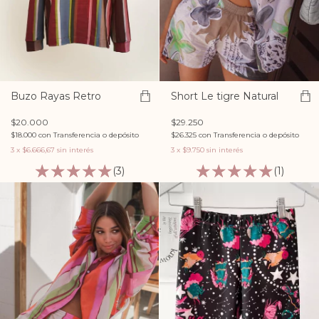
Buzo Rayas Retro
Short Le tigre Natural
$20.000
$29.250
$18.000
con
Transferencia o depósito
$26.325
con
Transferencia o depósito
3
x
$6.666,67
sin interés
3
x
$9.750
sin interés
(3)
(1)