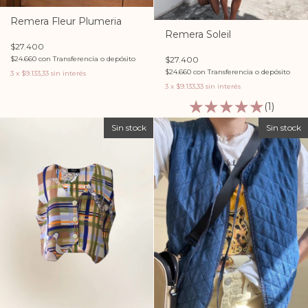
Remera Fleur Plumeria
Remera Soleil
$27.400
$27.400
$24.660
con
Transferencia o depósito
$24.660
con
Transferencia o depósito
3
x
$9.133,33
sin interés
3
x
$9.133,33
sin interés
(1)
Sin stock
Sin stock