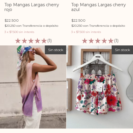
Top Mangas Largas cherry
Top Mangas Largas cherry
rojo
azul
$22.500
$22.500
$20.250
con
Transferencia o depósito
$20.250
con
Transferencia o depósito
3
x
$7.500
sin interés
3
x
$7.500
sin interés
(1)
(1)
Sin stock
Sin stock