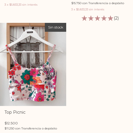
$15.750
con
Transferencia o depósito
3
x
$5.833,33
sin interés
3
x
$5.833,33
sin interés
(2)
Sin stock
Top Picnic
$12.500
$11.250
con
Transferencia o depósito