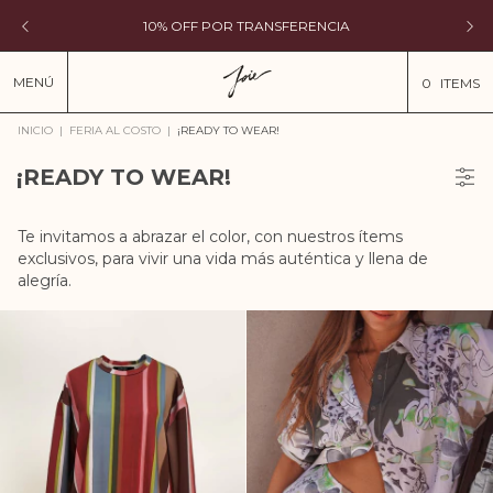
10% OFF POR TRANSFERENCIA
MENÚ
0
ITEMS
INICIO
|
FERIA AL COSTO
|
¡READY TO WEAR!
¡READY TO WEAR!
Te invitamos a abrazar el color, con nuestros ítems
exclusivos, para vivir una vida más auténtica y llena de
alegría.