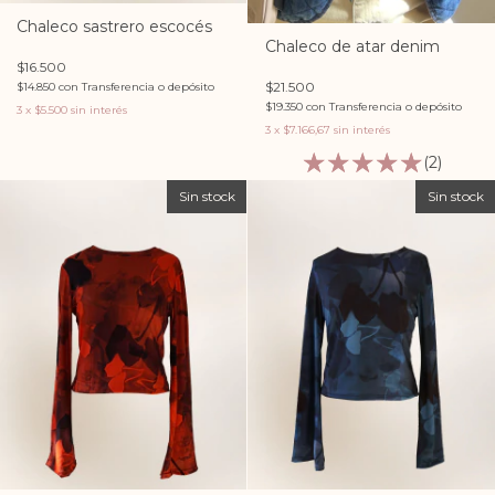
Chaleco sastrero escocés
Chaleco de atar denim
$16.500
$21.500
$14.850
con
Transferencia o depósito
$19.350
con
Transferencia o depósito
3
x
$5.500
sin interés
3
x
$7.166,67
sin interés
(2)
Sin stock
Sin stock