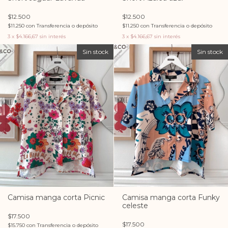
$12.500
$12.500
$11.250
con
Transferencia o depósito
$11.250
con
Transferencia o depósito
3
x
$4.166,67
sin interés
3
x
$4.166,67
sin interés
Sin stock
Sin stock
Camisa manga corta Picnic
Camisa manga corta Funky
celeste
$17.500
$17.500
$15.750
con
Transferencia o depósito