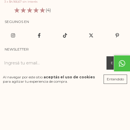
3
x
$4.166,67
sin interés
(4)
SEGUINOS EN
NEWSLETTER
CONTACTÁNOS
Al navegar por este sitio
aceptás el uso de cookies
Entendido
para agilizar tu experiencia de compra.
Copyright JOIE - Atelier de prints - 2026. Todos los derechos reservados.
Defensa de las y los consumidores. Para reclamos
ingresá acá.