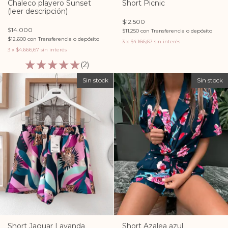
Chaleco playero Sunset
Short Picnic
(leer descripción)
$12.500
$14.000
$11.250
con
Transferencia o depósito
$12.600
con
Transferencia o depósito
3
x
$4.166,67
sin interés
3
x
$4.666,67
sin interés
(2)
Sin stock
Sin stock
Short Jaguar Lavanda
Short Azalea azul